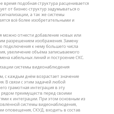
е время подобная структура расценивается
бует от бизнес-структур задумываться о
игнализации, а так же системы
вятся всё более изобретательными и
я можно отнести добавление новых или
ким разрешением изображения. Замену
ю подключения к нему большего числа
ия, увеличение объёма записываемого
мена кабельных линий и построение СКС.
низации системы видеонаблюдения
, с каждым днём возрастает значение
 В связи с этим задачей любой
го грамотная интеграция в эту
 рядом преимуществ перед своими
ями к интеграции. При этом основным из
новлённой системы видеонаблюдения,
ми оповещения, СКУД, входить в состав