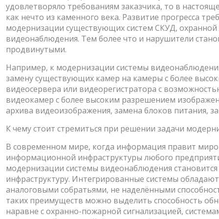
удовлетворяло требованиям заказчика, то в настояще
как нечто из каменного века. Развитие прогресса тре
модернизации существующих систем СКУД, охранной с
видеонаблюдения. Тем более что и нарушители стано
продвинутыми.
Например, к модернизации системы видеонаблюдени
замену существующих камер на камеры с более высо
видеосервера или видеорегистратора с возможность
видеокамер с более высоким разрешением изображен
архива видеоизображения, замена блоков питания, за
К чему стоит стремиться при решении задачи модер
В современном мире, когда информация правит миром
информационной инфраструктуры любого предприятия.
модернизации системы видеонаблюдения становится е
инфраструктуру. Интегрированные системы обладают
аналоговыми собратьями, не наделёнными способност
таких преимуществ можно выделить способность об
наравне с охранно-пожарной сигнализацией, система