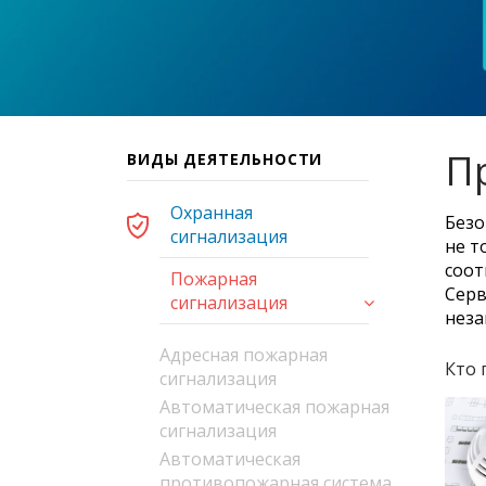
П
ВИДЫ ДЕЯТЕЛЬНОСТИ
Охранная
Безо
сигнализация
не т
соот
Пожарная
Серв
сигнализация
неза
Адресная пожарная
Кто 
сигнализация
Автоматическая пожарная
сигнализация
Автоматическая
противопожарная система