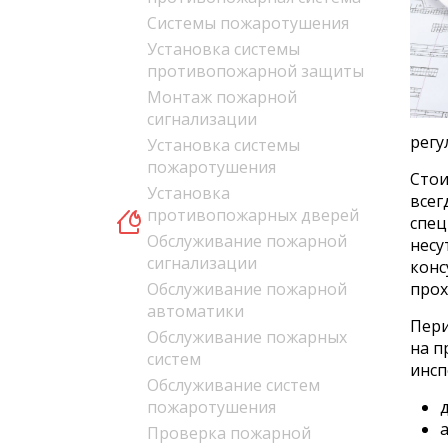
Системы пожаротушения
Установка системы
противопожарной защиты
Монтаж пожарной
сигнализации
регу
Установка системы
пожаротушения
Стои
Установка
всег
противопожарных дверей
спец
Обслуживание пожарной
несу
сигнализации
конс
Обслуживание пожарной
прох
автоматики
Пери
Обслуживание пожарных
на п
систем
инсп
Обслуживание систем
пожаротушения
а
Проверка пожарной