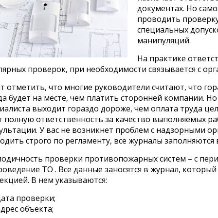
документах. Но сам
проводить проверку
специальных допуск
манипуляций.
На практике ответс
лярных проверок, при необходимости связывается с о
т отметить, что многие руководители считают, что гор
да будет на месте, чем платить сторонней компании. Н
иалиста выходит гораздо дороже, чем оплата труда цел
т полную ответственность за качество выполняемых ра
ультации. У вас не возникнет проблем с надзорными ор
одить строго по регламенту, все журналы заполняются 
одичность проверки противопожарных систем – с пер
роведение ТО . Все данные заносятся в журнал, которы
екцией. В нем указываются:
дата проверки;
дрес объекта;